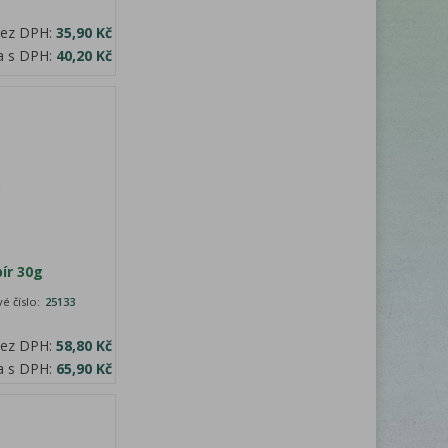
bez DPH:
35,90 Kč
a s DPH:
40,20 Kč
ír 30g
é číslo:
25133
bez DPH:
58,80 Kč
a s DPH:
65,90 Kč