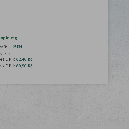
apír 75g
é číslo:
25134
 sypaný
bez DPH:
62,40 Kč
a s DPH:
69,90 Kč