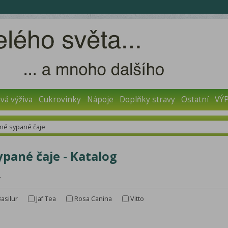
vá výživa
Cukrovinky
Nápoje
Doplňky stravy
Ostatní
VÝ
nné sypané čaje
ypané čaje - Katalog
r
asilur
Jaf Tea
Rosa Canina
Vitto