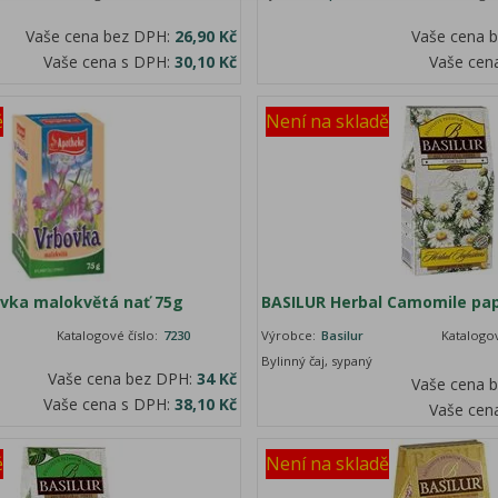
Vaše cena bez DPH:
26,90 Kč
Vaše cena 
Vaše cena s DPH:
30,10 Kč
Vaše cen
ě
Není na skladě
vka malokvětá nať 75g
BASILUR Herbal Camomile pap
Katalogové číslo:
7230
Výrobce:
Basilur
Katalogov
Bylinný čaj, sypaný
Vaše cena bez DPH:
34 Kč
Vaše cena 
Vaše cena s DPH:
38,10 Kč
Vaše cen
ě
Není na skladě