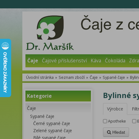
Čaje
Čajové příslušenství
Káva
Čokoláda
Zdra
Úvodní stránka
»
Seznam zboží
»
Čaje
»
Sypané čaje
»
Byli
Bylinné s
Kategorie
Čaje
Výrobce
Filt
Sypané čaje
Apotheke
B
Černé sypané čaje
Zelené sypané čaje
Hledat
Bílé sypané čaje