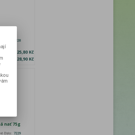
květ 50g
é číslo:
7228
ají
bez DPH:
25,80 Kč
ém
a s DPH:
28,90 Kč
e
skou
 vám
á nať 75g
é číslo:
7229