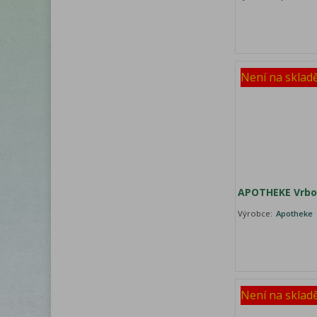
Není na sklad
APOTHEKE Vrbo
Výrobce:
Apotheke
Není na sklad