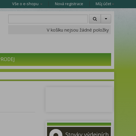
Vše o e-shopu
Nová registrace
Můj účet
V košíku nejsou žádné položky
PRODEJ