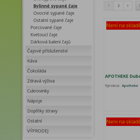
Bylinné sypané čaje
1
2
Ovocné sypané čaje
Ostatní sypané čaje
Není na sklad
Porcované čaje
Kvetoucí čaje
Dárková balení čajů
Čajové příslušenství
Káva
Čokoláda
APOTHEKE Dubo
Zdravá výživa
Výrobce:
Apotheke
Cukrovinky
Nápoje
Doplňky stravy
Ostatní
Není na sklad
VÝPRODEJ