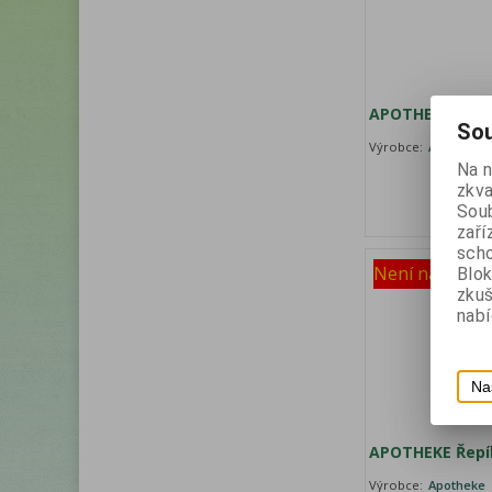
APOTHEKE Máta
Sou
Výrobce:
Apotheke
Na 
zkva
Soub
zaří
scho
Není na sklad
Blok
zku
nabí
Na
APOTHEKE Řepí
Výrobce:
Apotheke