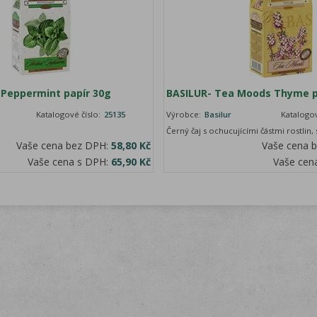
 Peppermint papír 30g
BASILUR- Tea Moods Thyme p
Katalogové číslo:
25135
Výrobce:
Basilur
Katalogov
Černý čaj s ochucujícími částmi rostlin,
Vaše cena bez DPH:
58,80 Kč
Vaše cena 
Vaše cena s DPH:
65,90 Kč
Vaše cen