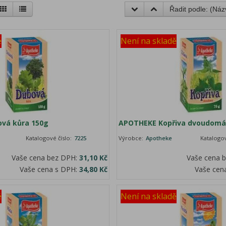
Řadit podle: (
Náz
ě
Není na skladě
vá kůra 150g
APOTHEKE Kopřiva dvoudomá
Katalogové číslo:
7225
Výrobce:
Apotheke
Katalogov
Vaše cena bez DPH:
31,10 Kč
Vaše cena 
Vaše cena s DPH:
34,80 Kč
Vaše cen
ě
Není na skladě