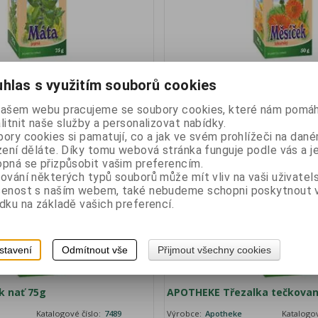
 peprná nať 75g
APOTHEKE Měsíček lékařský 
hlas s využitím souborů cookies
Katalogové číslo:
7227
Výrobce:
Apotheke
Katalogov
našem webu pracujeme se soubory cookies, které nám pomáh
Vaše cena bez DPH:
19,90 Kč
Vaše cena 
litnit naše služby a personalizovat nabídky.
ory cookies si pamatují, co a jak ve svém prohlížeči na dan
Vaše cena s DPH:
22,30 Kč
Vaše cen
zení děláte. Díky tomu webová stránka funguje podle vás a j
pná se přizpůsobit vašim preferencím.
ě
Není na skladě
ování některých typů souborů může mít vliv na vaši uživatel
šenost s naším webem, také nebudeme schopni poskytnout
dku na základě vašich preferencí.
stavení
Odmítnout vše
Přijmout všechny cookies
k nať 75g
APOTHEKE Třezalka tečkovan
Katalogové číslo:
7489
Výrobce:
Apotheke
Katalogov