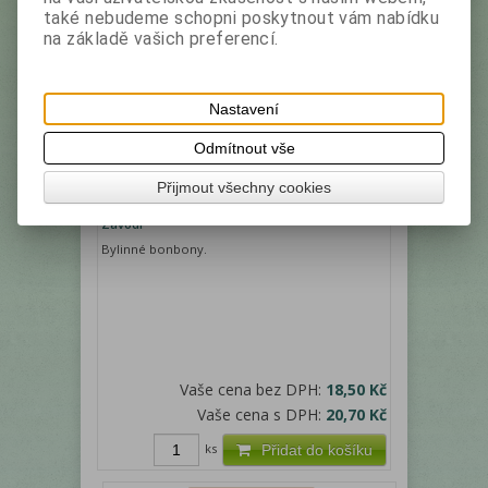
také nebudeme schopni poskytnout vám nabídku
na základě vašich preferencí.
Nastavení
HERBAFIELD Bylinné bonbony
Odmítnout vše
Grapefruit 75g (50)
Přijmout všechny cookies
Výrobce:
Zaharni
Katalogové číslo:
28104
Zavodi
Bylinné bonbony.
Vaše cena bez DPH:
18,50 Kč
Vaše cena s DPH:
20,70 Kč
ks
Přidat do košíku