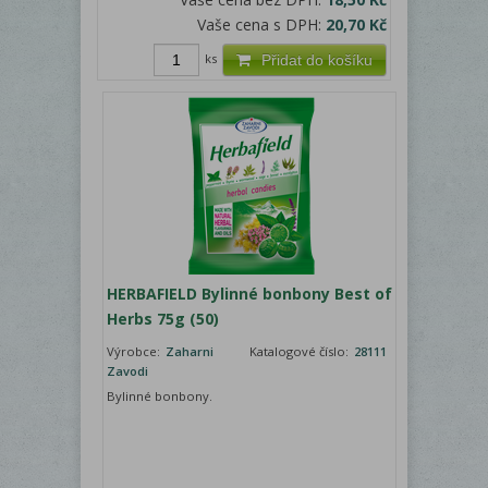
Vaše cena s DPH:
20,70 Kč
ks
Přidat do košíku
HERBAFIELD Bylinné bonbony Best of
Herbs 75g (50)
Výrobce:
Zaharni
Katalogové číslo:
28111
Zavodi
Bylinné bonbony.