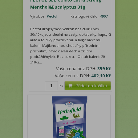
Menthol&Eucalyptus 31g
Výrobce:
Pectol
Katalogové číslo:
4907
Pectol dropsymed&citron bez cukru box
20x10ks jsou ideální na cesty, dokabelky, kapsy či
auta a to díky praktickému a hygienickému
balení. Majílahodnou chuť díky přírodním
příchutím, navíc osvěží dech a zklidní
podrážděnýkrk. Bez cukru. Obsah balení: 20
x10ks...
Vaše cena bez DPH:
359 Kč
Vaše cena s DPH:
402,10 Kč
ks
Přidat do košíku