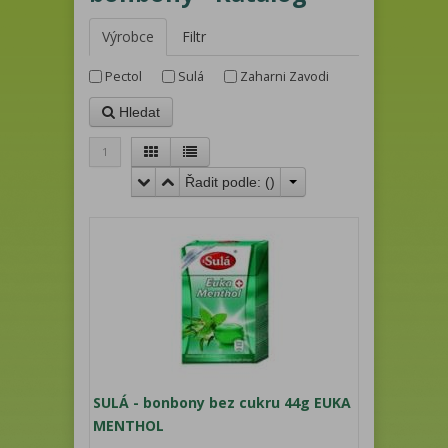
Výrobce
Filtr
Pectol
Sulá
Zaharni Zavodi
Hledat
1
Řadit podle: (
)
SULÁ - bonbony bez cukru 44g EUKA
MENTHOL