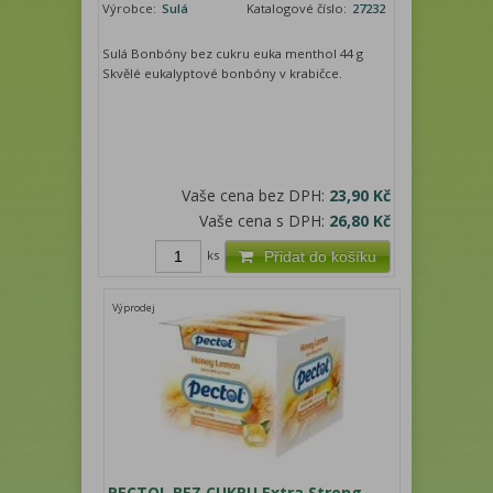
Výrobce:
Sulá
Katalogové číslo:
27232
Sulá Bonbóny bez cukru euka menthol 44 g
Skvělé eukalyptové bonbóny v krabičce.
Vaše cena bez DPH:
23,90 Kč
Vaše cena s DPH:
26,80 Kč
ks
Přidat do košíku
Výprodej
PECTOL BEZ CUKRU Extra Strong