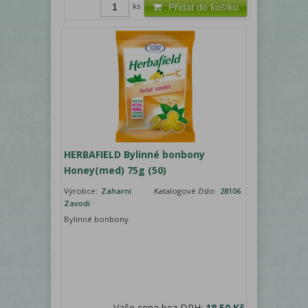
ks
Přidat do košíku
HERBAFIELD Bylinné bonbony
Honey(med) 75g (50)
Výrobce:
Zaharni
Katalogové číslo:
28106
Zavodi
Bylinné bonbony.
Vaše cena bez DPH:
18,50 Kč