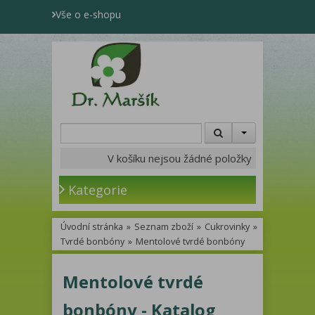
Vše o e-shopu
V košíku nejsou žádné položky
Kategorie
Úvodní stránka
»
Seznam zboží
»
Cukrovinky
»
Tvrdé bonbóny
»
Mentolové tvrdé bonbóny
Mentolové tvrdé
bonbóny - Katalog