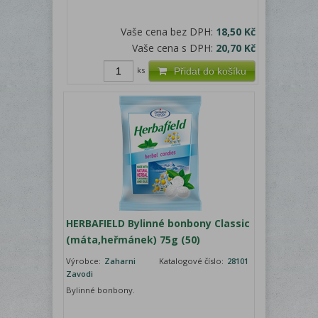
Vaše cena bez DPH:
18,50 Kč
Vaše cena s DPH:
20,70 Kč
ks
Přidat do košíku
HERBAFIELD Bylinné bonbony Classic
(máta,heřmánek) 75g (50)
Výrobce:
Zaharni
Katalogové číslo:
28101
Zavodi
Bylinné bonbony.