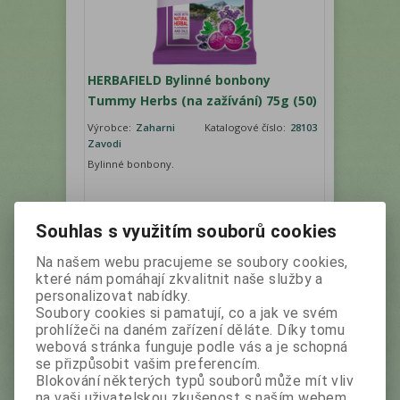
HERBAFIELD Bylinné bonbony
Tummy Herbs (na zažívání) 75g (50)
Výrobce:
Zaharni
Katalogové číslo:
28103
Zavodi
Bylinné bonbony.
Souhlas s využitím souborů cookies
Na našem webu pracujeme se soubory cookies,
které nám pomáhají zkvalitnit naše služby a
Vaše cena bez DPH:
18,50 Kč
personalizovat nabídky.
Vaše cena s DPH:
20,70 Kč
Soubory cookies si pamatují, co a jak ve svém
ks
prohlížeči na daném zařízení děláte. Díky tomu
Přidat do košíku
webová stránka funguje podle vás a je schopná
se přizpůsobit vašim preferencím.
Blokování některých typů souborů může mít vliv
na vaši uživatelskou zkušenost s naším webem,