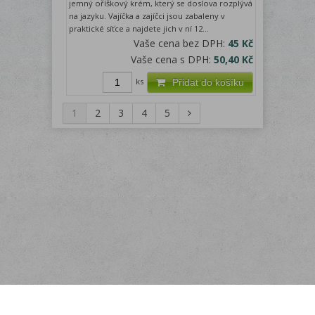
jemný oříškový krém, který se doslova rozplývá
na jazyku. Vajíčka a zajíčci jsou zabaleny v
praktické síťce a najdete jich v ní 12...
Vaše cena bez DPH:
45 Kč
Vaše cena s DPH:
50,40 Kč
ks
Přidat do košíku
1
2
3
4
5
Menu