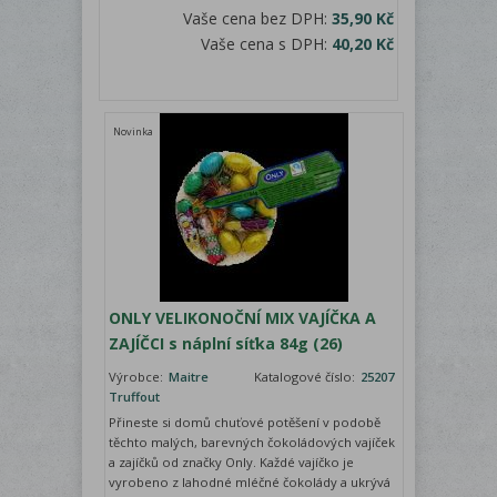
Vaše cena bez DPH:
35,90 Kč
Vaše cena s DPH:
40,20 Kč
Novinka
ONLY VELIKONOČNÍ MIX VAJÍČKA A
ZAJÍČCI s náplní síťka 84g (26)
Výrobce:
Maitre
Katalogové číslo:
25207
Truffout
Přineste si domů chuťové potěšení v podobě
těchto malých, barevných čokoládových vajíček
a zajíčků od značky Only. Každé vajíčko je
vyrobeno z lahodné mléčné čokolády a ukrývá