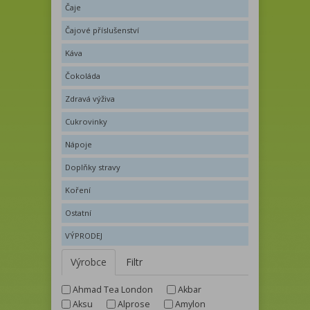
Čaje
Čajové příslušenství
Káva
Čokoláda
Zdravá výživa
Cukrovinky
Nápoje
Doplňky stravy
Koření
Ostatní
VÝPRODEJ
Výrobce
Filtr
Ahmad Tea London
Akbar
Aksu
Alprose
Amylon