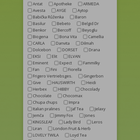
Antat
Apotheke
ARMEDA
Avesta
AYGE
Aytop
Babička Růženka
Baron
Basilur
Bebeto
Belgid Dr
Benkor
Bercoff
Beyoglu
Biogena
Bona Vita
Camellia
CARLA
Danvita
Dilmah
Dolcebon
DORSET
Drana
EKSI
Elit
ELVAN
Eminent
Expect
Fammilky
Fan
Fini
Fiorella
Frigero Vertriebsges.
Gingerbon
Give
HAUSWIRTH
Heidi
Herbex
HIBBY
Chocolady
Chocolate
Chocomax
Chupa chups
Impra
Italian pralines
Jaf Tea
Jelaxy
Jemča
Jimmy Fox
Jones
KINGSLEAF
Lady Bird
Leros
Liran
London Fruit & Herb
LOVELY TWILA
Loyd Tea