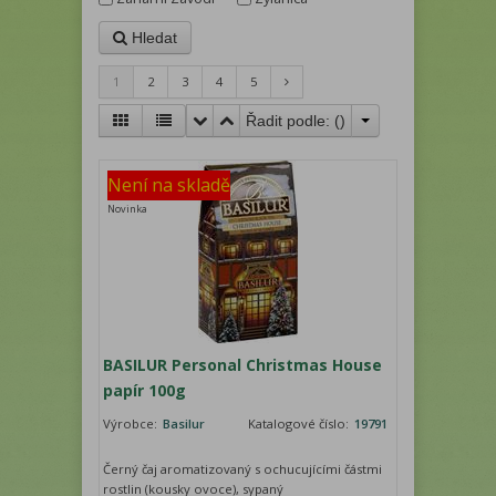
Hledat
1
2
3
4
5
Řadit podle: (
)
Není na skladě
Novinka
BASILUR Personal Christmas House
papír 100g
Výrobce:
Basilur
Katalogové číslo:
19791
Černý čaj aromatizovaný s ochucujícími částmi
rostlin (kousky ovoce), sypaný