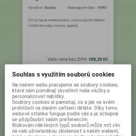
Výrobce:
Basilur
Katalogové číslo:
19793
Černý čaj aromatizovaný s ochucujícími částmi
rostlin (kousky ovoce), sypaný
Vaše cena bez DPH:
109,20 Kč
Vaše cena s DPH:
122,30 Kč
Souhlas s využitím souborů cookies
Na našem webu pracujeme se soubory cookies,
které nám pomáhají zkvalitnit naše služby a
Není na skladě
personalizovat nabídky.
Novinka
Soubory cookies si pamatují, co a jak ve svém
Výprodej
prohlížeči na daném zařízení děláte. Díky tomu
webová stránka funguje podle vás a je schopná
se přizpůsobit vašim preferencím.
Blokování některých typů souborů může mít vliv
na vaši uživatelskou zkušenost s naším webem,