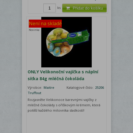
ks
Přidat do košíku
Není na skladě
Novinka
ONLY Velikonoční vajíčka s náplní
síťka 84g mléčná čokoláda
Výrobce:
Maitre
Katalogové číslo:
25206
Truffout
Rozjasněte Velikonoce barevnými vajíčky z
mléčné čokolády s oříškovým krémem, která
potěší každého milovníka sladkostí!