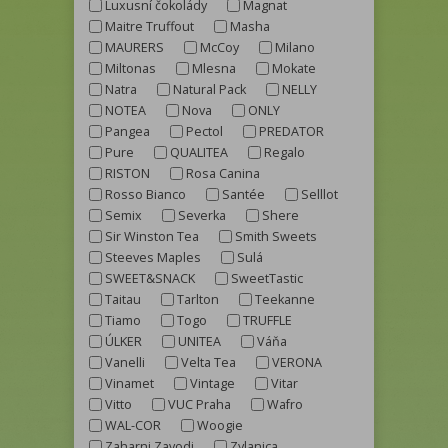
Luxusní čokolády
Magnat
Maitre Truffout
Masha
MAURERS
McCoy
Milano
Miltonas
Mlesna
Mokate
Natra
Natural Pack
NELLY
NOTEA
Nova
ONLY
Pangea
Pectol
PREDATOR
Pure
QUALITEA
Regalo
RISTON
Rosa Canina
Rosso Bianco
Santée
Selllot
Semix
Severka
Shere
Sir Winston Tea
Smith Sweets
Steeves Maples
Sulá
SWEET&SNACK
SweetTastic
Taitau
Tarlton
Teekanne
Tiamo
Togo
TRUFFLE
ÚLKER
UNITEA
Váňa
Vanelli
Velta Tea
VERONA
Vinamet
Vintage
Vitar
Vitto
VUC Praha
Wafro
WAL-COR
Woogie
Zaharni Zavodi
Zylanica