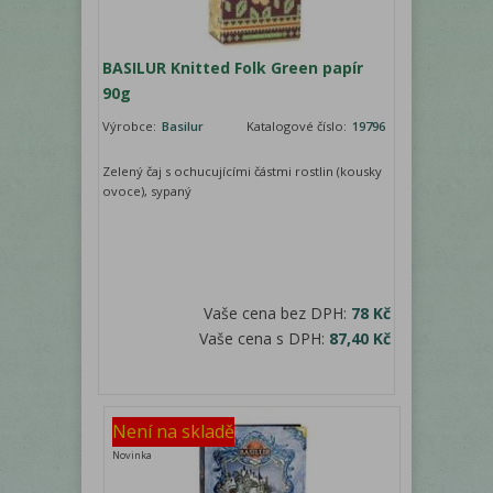
BASILUR Knitted Folk Green papír
90g
Výrobce:
Basilur
Katalogové číslo:
19796
Zelený čaj s ochucujícími částmi rostlin (kousky
ovoce), sypaný
Vaše cena bez DPH:
78 Kč
Vaše cena s DPH:
87,40 Kč
Není na skladě
Novinka