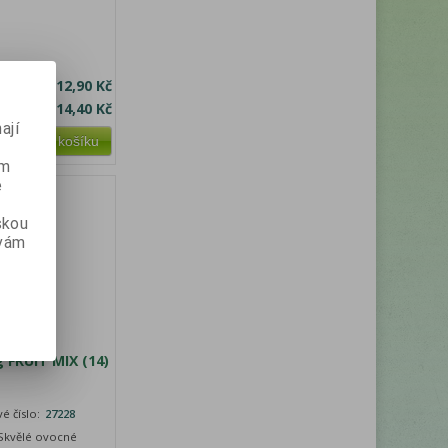
bez DPH:
12,90 Kč
a s DPH:
14,40 Kč
ají
Přidat do košíku
ém
e
skou
 vám
 FRUIT MIX (14)
é číslo:
27228
 Skvělé ovocné