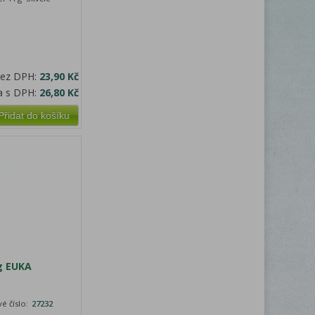
bez DPH:
23,90 Kč
a s DPH:
26,80 Kč
Přidat do košíku
g EUKA
é číslo:
27232