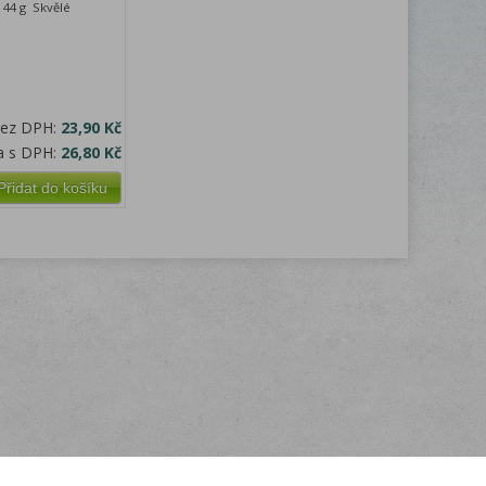
44 g Skvělé
bez DPH:
23,90 Kč
a s DPH:
26,80 Kč
Přidat do košíku
Kontakt