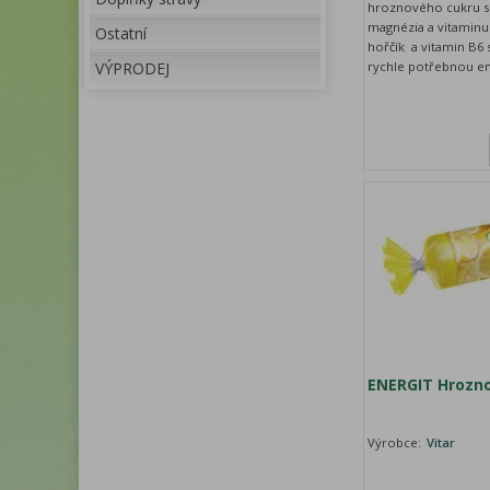
hroznového cukru s
magnézia a vitamin
Ostatní
hořčík a vitamin B6 
VÝPRODEJ
rychle potřebnou ener
ENERGIT Hrozno
Výrobce:
Vitar