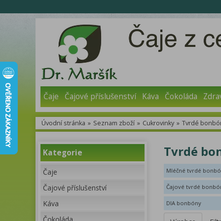
Čaje
Čajové příslušenství
Káva
Čokoláda
Zdra
Úvodní stránka
»
Seznam zboží
»
Cukrovinky
»
Tvrdé bonbó
Tvrdé bon
Kategorie
Mléčné tvrdé bonb
Čaje
Čajové příslušenství
Čajové tvrdé bonbó
Káva
DIA bonbóny
Čokoláda