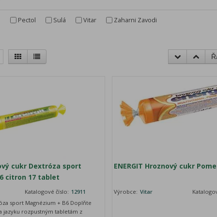
r
a
Pectol
Sulá
Vitar
Zaharni Zavodi
Ř
vý cukr Dextróza sport
ENERGIT Hroznový cukr Pomer
 citron 17 tablet
Katalogové číslo:
12911
Výrobce:
Vitar
Katalogov
óza sport Magnézium + B6 Doplňte
na jazyku rozpustným tabletám z