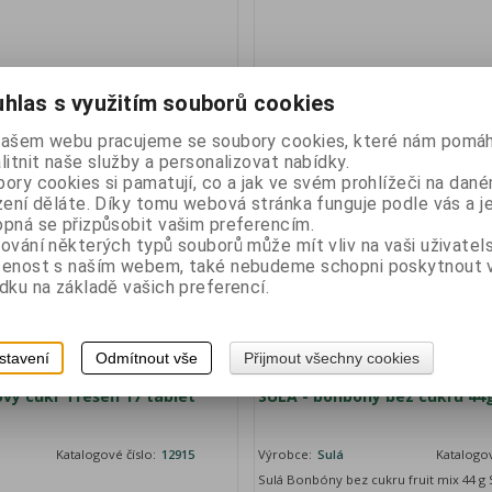
Vaše cena bez DPH:
12,90 Kč
Vaše cena 
hlas s využitím souborů cookies
Vaše cena s DPH:
14,40 Kč
Vaše cen
našem webu pracujeme se soubory cookies, které nám pomáh
ks
ks
Přidat do košíku
litnit naše služby a personalizovat nabídky.
ory cookies si pamatují, co a jak ve svém prohlížeči na dan
zení děláte. Díky tomu webová stránka funguje podle vás a j
pná se přizpůsobit vašim preferencím.
ování některých typů souborů může mít vliv na vaši uživatel
šenost s naším webem, také nebudeme schopni poskytnout
dku na základě vašich preferencí.
stavení
Odmítnout vše
Přijmout všechny cookies
vý cukr Třešeň 17 tablet
SULÁ - bonbony bez cukru 44g
Katalogové číslo:
12915
Výrobce:
Sulá
Katalogov
Sulá Bonbóny bez cukru fruit mix 44 g