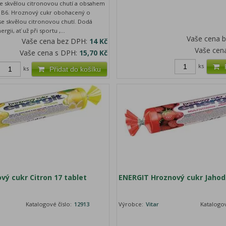
e skvělou citronovou chutí a obsahem
u B6. Hroznový cukr obohacený o
se skvělou citronovou chutí. Dodá
gii, ať už při sportu ,...
Vaše cena 
Vaše cena bez DPH:
14 Kč
Vaše cen
Vaše cena s DPH:
15,70 Kč
ks
ks
Přidat do košíku
vý cukr Citron 17 tablet
ENERGIT Hroznový cukr Jahod
Katalogové číslo:
12913
Výrobce:
Vitar
Katalogov