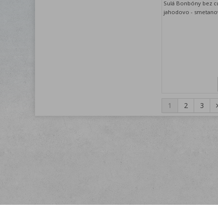
Sulá Bonbóny bez cu
jahodovo - smetano
1
2
3
Menu