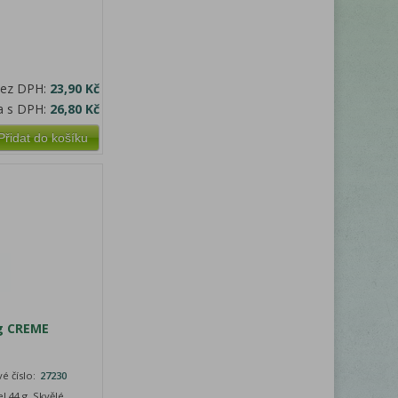
bez DPH:
23,90 Kč
a s DPH:
26,80 Kč
Přidat do košíku
g CREME
é číslo:
27230
l 44 g Skvělé