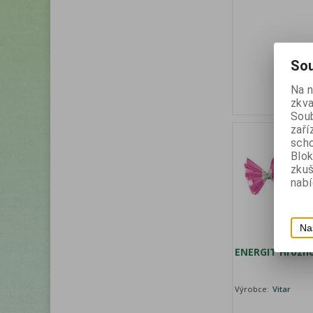
Sou
Na 
zkva
Soub
zaří
scho
Blok
zku
nabí
Na
ENERGIT Hrozno
Výrobce:
Vitar