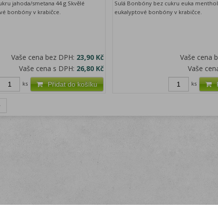
kru jahoda/smetana 44 g Skvělé
Sulá Bonbóny bez cukru euka menthol 
vé bonbóny v krabičce.
eukalyptové bonbóny v krabičce.
Vaše cena bez DPH:
23,90 Kč
Vaše cena 
Vaše cena s DPH:
26,80 Kč
Vaše cen
ks
ks
Přidat do košíku