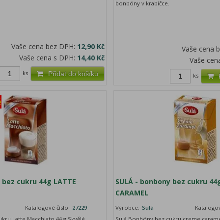
bonbóny v krabičce.
Vaše cena bez DPH:
12,90 Kč
Vaše cena 
Vaše cena s DPH:
14,40 Kč
Vaše cen
ks
Přidat do košíku
ks
ě
 bez cukru 44g LATTE
SULÁ - bonbony bez cukru 44
CARAMEL
Katalogové číslo:
27229
Výrobce:
Sulá
Katalogov
kru Latte Macchiato 44 g Skvělé
Sulá Bonbóny bez cukru creme carame