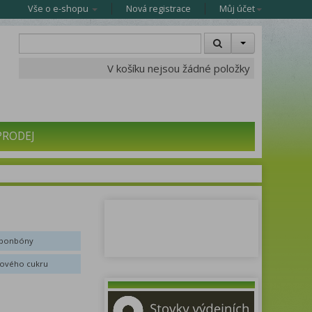
Vše o e-shopu
Nová registrace
Můj účet
V košíku nejsou žádné položky
PRODEJ
 bonbóny
ového cukru