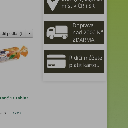
adit podle: (
)
anč 17 tablet
é číslo:
12912