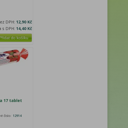
bez DPH:
12,90 Kč
a s DPH:
14,40 Kč
Přidat do košíku
a 17 tablet
é číslo:
12914