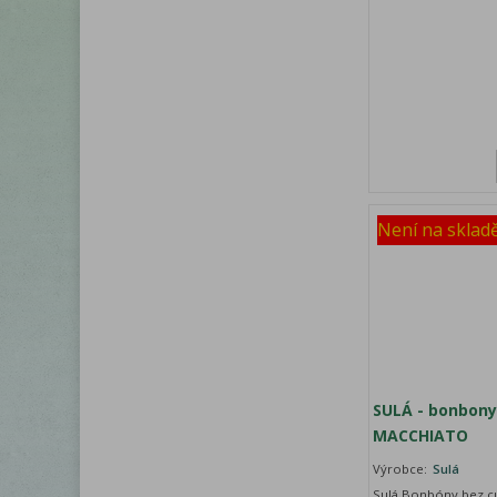
Není na sklad
SULÁ - bonbony
MACCHIATO
Výrobce:
Sulá
Sulá Bonbóny bez cu