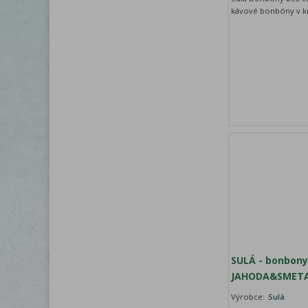
kávové bonbóny v kr
SULÁ - bonbony
JAHODA&SMET
Výrobce:
Sulá