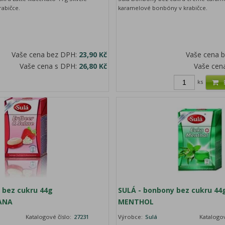
abičce.
karamelové bonbóny v krabičce.
Vaše cena bez DPH:
23,90 Kč
Vaše cena 
Vaše cena s DPH:
26,80 Kč
Vaše cen
ks
 bez cukru 44g
SULÁ - bonbony bez cukru 44
ANA
MENTHOL
Katalogové číslo:
27231
Výrobce:
Sulá
Katalogov