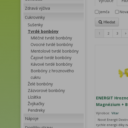
Výrobce
Filt
Zdravá výživa
Jemča
Nov
Cukrovinky
Hledat
Sušenky
Tvrdé bonbóny
1
2
3
Mléčné tvrdé bonbóny
Ovocné tvrdé bonbóny
Mentolové tvrdé bonbóny
Čajové tvrdé bonbóny
Kávové tvrdé bonbóny
Bonbóny z hroznového
cukru
Želé bonbóny
Zázvorové bonbóny
Lízátka
ENERGIT Hrozno
Žvýkačky
Magnézium + B6
Pendreky
Výrobce:
Vitar
Nápoje
Nové Energit Dextr
rychle energii díky 
Doplňky stravy