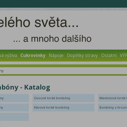
vá výživa
Cukrovinky
Nápoje
Doplňky stravy
Ostatní
VÝ
ny
bóny - Katalog
óny
Ovocné tvrdé bonbóny
Mentolové tvrdé
ny
Kávové tvrdé bonbóny
Bonbóny z hrozn