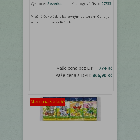
Výrobce:
Severka
Katalogové číslo:
27833
Mléčná čokoláda s barevným dekorem Cena je
za balení 30 kusů lízátek.
Vaše cena bez DPH:
774 Kč
Vaše cena s DPH:
866,90 Kč
Není na skladě