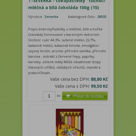
T-SEVERKA - čokopastelky "tučňáci"
mléčná a bílá čokoláda 100g (15)
Výrobce:
Severka
Katalogové číslo:
28035
Popis dobrotyPastelky z mléčné, bílé a hořké
čokolády formované s barevným dekorem
Složení: cukr 44.3%, sušené mléko 22,7%,
kakaové máslo, kakaová hmota, emulgátor:
sojový lecitin, aroma: přírodní vanilka, přírodní
barviva - extrakt z červené řepy, papriky,
karotky, zelené máty.Může obsahovat stopy
lískových oříšků, vlašských ořechů, mandlí a
pistáciíObsah...
Vaše cena bez DPH:
88,80 Kč
Vaše cena s DPH:
99,50 Kč
ks
Přidat do košíku