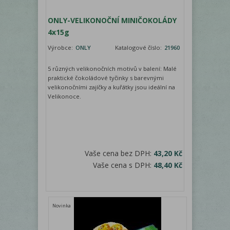
ONLY-VELIKONOČNÍ MINIČOKOLÁDY
4x15g
Výrobce:
ONLY
Katalogové číslo:
21960
5 různých velikonočních motivů v balení: Malé
praktické čokoládové tyčinky s barevnými
velikonočními zajíčky a kuřátky jsou ideální na
Velikonoce.
Vaše cena bez DPH:
43,20 Kč
Vaše cena s DPH:
48,40 Kč
Novinka