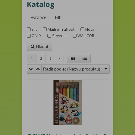
Katalog
Výrobce
Filtr
Elit
Maitre Truffout
Nova
ONLY
Severka
WAL-COR
Hledat
1
2
3
Řadit podle: (
Názvu produktu
)