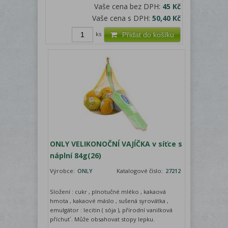
Vaše cena bez DPH:
45 Kč
Vaše cena s DPH:
50,40 Kč
ks
Přidat do košíku
ONLY VELIKONOČNÍ VAJÍČKA v síťce s
náplní 84g(26)
Výrobce:
ONLY
Katalogové číslo:
27212
Složení : cukr , plnotučné mléko , kakaová
hmota , kakaové máslo , sušená syrovátka ,
emulgátor : lecitin ( sója ), přírodní vanilková
příchut´. Může obsahovat stopy lepku.