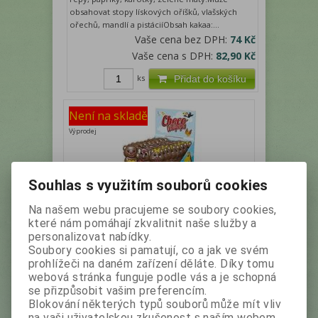
obsahovat stopy lískových oříšků, vlašských
ořechů, mandlí a pistáciíObsah kakaa:...
Vaše cena bez DPH:
74 Kč
Vaše cena s DPH:
82,90 Kč
ks
Přidat do košíku
Není na skladě
Výprodej
Souhlas s využitím souborů cookies
Na našem webu pracujeme se soubory cookies,
které nám pomáhají zkvalitnit naše služby a
SEVERKA Zvířátka mix - lízátko z
personalizovat nabídky.
mléčné čokolády 35g (30)
Soubory cookies si pamatují, co a jak ve svém
prohlížeči na daném zařízení děláte. Díky tomu
Výrobce:
Severka
Katalogové číslo:
28030
webová stránka funguje podle vás a je schopná
se přizpůsobit vašim preferencím.
Mléčná čokoláda s barevným dekorem Cena je
Blokování některých typů souborů může mít vliv
za balení 30 kusů lízátek. Cena za balení 30 kusů
na vaši uživatelskou zkušenost s naším webem,