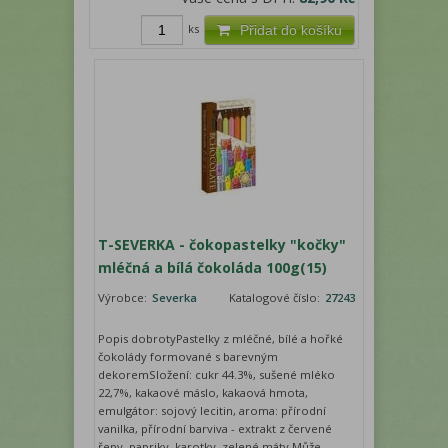
ks
Přidat do košíku
T-SEVERKA - čokopastelky "kočky"
mléčná a bílá čokoláda 100g(15)
Výrobce:
Severka
Katalogové číslo:
27243
Popis dobrotyPastelky z mléčné, bílé a hořké
čokolády formované s barevným
dekoremSložení: cukr 44.3%, sušené mléko
22,7%, kakaové máslo, kakaová hmota,
emulgátor: sojový lecitin, aroma: přírodní
vanilka, přírodní barviva - extrakt z červené
řepy, papriky, karotky, zelené máty.Může