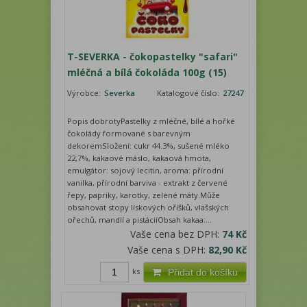
T-SEVERKA - čokopastelky "safari"
mléčná a bílá čokoláda 100g (15)
Výrobce:
Severka
Katalogové číslo:
27247
Popis dobrotyPastelky z mléčné, bílé a hořké
čokolády formované s barevným
dekoremSložení: cukr 44.3%, sušené mléko
22,7%, kakaové máslo, kakaová hmota,
emulgátor: sojový lecitin, aroma: přírodní
vanilka, přírodní barviva - extrakt z červené
řepy, papriky, karotky, zelené máty.Může
obsahovat stopy lískových oříšků, vlašských
ořechů, mandlí a pistáciíObsah kakaa:...
Vaše cena bez DPH:
74 Kč
Vaše cena s DPH:
82,90 Kč
ks
Přidat do košíku