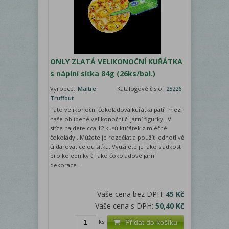
ONLY ZLATÁ VELIKONOČNÍ KUŘÁTKA
s náplní síťka 84g (26ks/bal.)
Výrobce:
Maitre
Katalogové číslo:
25226
Truffout
Tato velikonoční čokoládová kuřátka patří mezi
naše oblíbené velikonoční či jarní figurky . V
síťce najdete cca 12 kusů kuřátek z mléčné
čokolády . Můžete je rozdělat a použít jednotlivě
či darovat celou síťku. Využijete je jako sladkost
pro koledníky či jako čokoládové jarní
dekorace...
Vaše cena bez DPH:
45 Kč
Vaše cena s DPH:
50,40 Kč
ks
Přidat do košíku