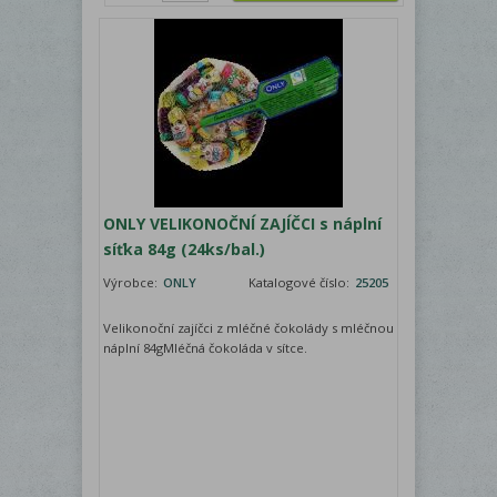
ONLY VELIKONOČNÍ ZAJÍČCI s náplní
síťka 84g (24ks/bal.)
Výrobce:
ONLY
Katalogové číslo:
25205
Velikonoční zajíčci z mléčné čokolády s mléčnou
náplní 84gMléčná čokoláda v sítce.