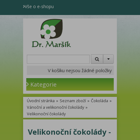
Vše o e-shopu
V košíku nejsou žádné položky
Kategorie
Úvodní stránka
»
Seznam zboží
»
Čokoláda
»
Vánoční a velikonoční čokolády
»
Velikonoční čokolády
Velikonoční čokolády -