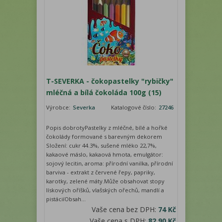
T-SEVERKA - čokopastelky "rybičky"
mléčná a bílá čokoláda 100g (15)
Výrobce:
Severka
Katalogové číslo:
27246
Popis dobrotyPastelky z mléčné, bílé a hořké
čokolády formované s barevným dekorem
Složení: cukr 44.3%, sušené mléko 22,7%,
kakaové máslo, kakaová hmota, emulgátor:
sojový lecitin, aroma: přírodní vanilka, přírodní
barviva - extrakt z červené řepy, papriky,
karotky, zelené máty.Může obsahovat stopy
lískových oříšků, vlašských ořechů, mandlí a
pistáciíObsah...
Vaše cena bez DPH:
74 Kč
Vaše cena s DPH:
82,90 Kč