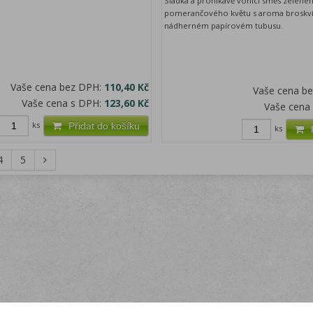
Sladká a pronikavě vonící směs zelené
pomerančového květu s aroma broskví
nádherném papírovém tubusu.
Vaše cena bez DPH:
110,40 Kč
Vaše cena b
Vaše cena s DPH:
123,60 Kč
Vaše cena
ks
Přidat do košíku
ks
4
5