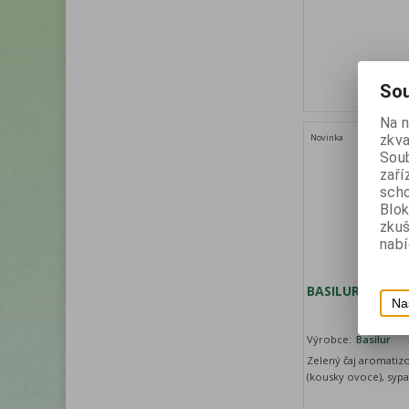
Sou
Na 
zkva
Novinka
Soub
zaří
scho
Blok
zku
nabí
BASILUR K Magi
Na
Výrobce:
Basilur
Zelený čaj aromatizo
(kousky ovoce), syp