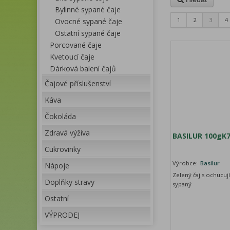
Bylinné sypané čaje
1
2
3
4
Ovocné sypané čaje
Ostatní sypané čaje
Porcované čaje
Kvetoucí čaje
Dárková balení čajů
Čajové příslušenství
Káva
Čokoláda
Zdravá výživa
BASILUR 100gK
Cukrovinky
Výrobce:
Basilur
Nápoje
Zelený čaj s ochucují
Doplňky stravy
sypaný
Ostatní
VÝPRODEJ