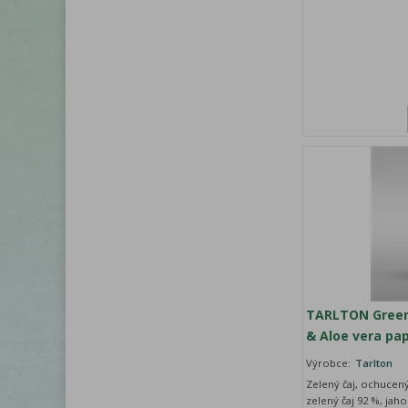
TARLTON Green
& Aloe vera pap
Výrobce:
Tarlton
Zelený čaj, ochucený
zelený čaj 92 %, jah