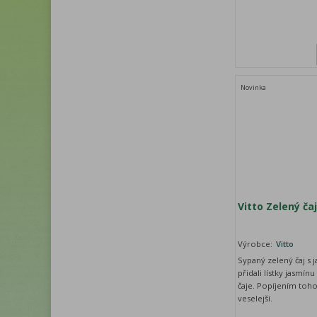
Novinka
Vitto Zelený ča
Výrobce:
Vitto
Sypaný zelený čaj s
přidali lístky jasmín
čaje. Popíjením to
veselejší.