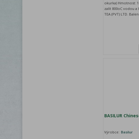
okurka) Hmotnost: 10
zalít 800oC vodou a
TEA (PVT) LTD. Balen
BASILUR Chines
Výrobce:
Basilur