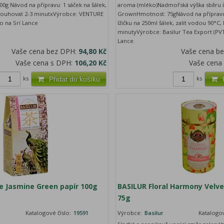
0g Návod na přípravu: 1 sáček na šálek,
aroma (mléko)Nadmořská výška sběru č
 louhovat 2-3 minutxVýrobce: VENTURE
GrownHmotnost: 75gNávod na přípravu:
o na Srí Lance
lžičku na 250ml šálek, zalít vodou 90°C,
minutyVýrobce: Basilur Tea Export (PVT
Lance.
Vaše cena bez DPH:
94,80 Kč
Vaše cena b
Vaše cena s DPH:
106,20 Kč
Vaše cena
ks
ks
Přidat do košíku
e Jasmine Green papír 100g
BASILUR Floral Harmony Velve
75g
Katalogové číslo:
19591
Výrobce:
Basilur
Katalogov