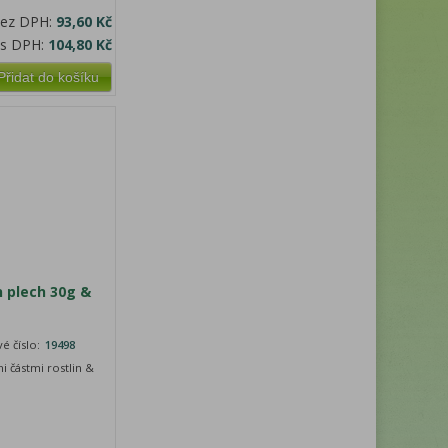
bez DPH:
93,60 Kč
 s DPH:
104,80 Kč
Přidat do košíku
 plech 30g &
é číslo:
19498
i částmi rostlin &