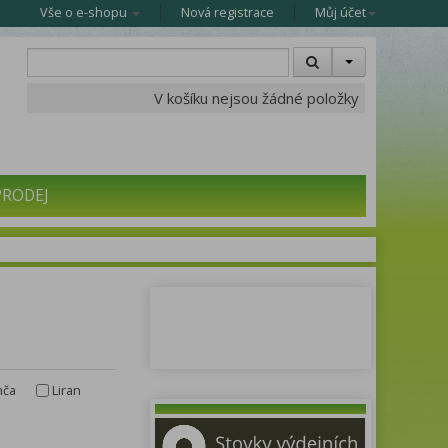
Vše o e-shopu
Nová registrace
Můj účet
V košíku nejsou žádné položky
PRODEJ
mča
Liran