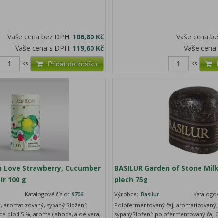
Vaše cena bez DPH:
106,80 Kč
Vaše cena b
Vaše cena s DPH:
119,60 Kč
Vaše cena
ks
ks
Přidat do košíku
 Love Strawberry, Cucumber
BASILUR Garden of Stone Mil
ír 100 g
plech 75g
Katalogové číslo:
9706
Výrobce:
Basilur
Katalogov
, aromatizovaný, sypaný Složení:
Polofermentovaný čaj, aromatizovaný,
oda plod 5 %, aroma (jahoda, aloe vera,
sypanýSložení: polofermentovaný čaj O