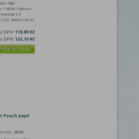
aje: High
 1 sáček / čajovou
 louhovat 2-3
) LTD. Baleno na Srí
ez DPH:
118,80 Kč
 s DPH:
133,10 Kč
Přidat do košíku
t Peach papír
é číslo:
28279