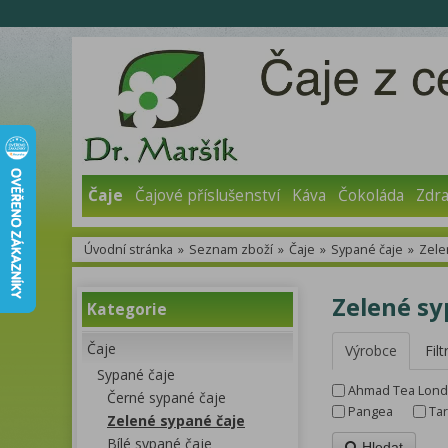
Čaje
Čajové příslušenství
Káva
Čokoláda
Zdra
Úvodní stránka
»
Seznam zboží
»
Čaje
»
Sypané čaje
»
Zele
Zelené sy
Kategorie
Čaje
Výrobce
Filt
Sypané čaje
Ahmad Tea Lon
Černé sypané čaje
Pangea
Tar
Zelené sypané čaje
Bílé sypané čaje
Hledat