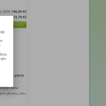
ez DPH:
190,80 Kč
 s DPH:
213,70 Kč
Přidat do košíku
ají
ém
e
skou
 vám
 Treats plech
é číslo:
28254
jem, jahodou, růží a