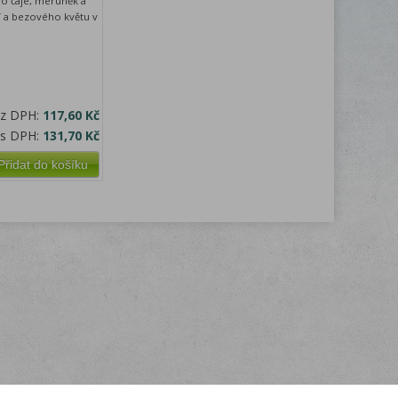
ho čaje, meruněk a
 a bezového květu v
ez DPH:
117,60 Kč
 s DPH:
131,70 Kč
Přidat do košíku