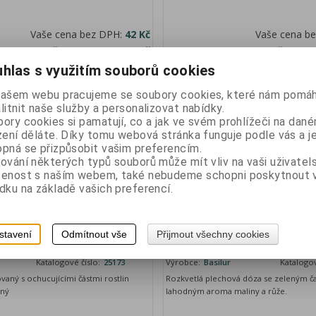
Vaše cena bez DPH:
42 Kč
Vaše cena b
Vaše cena s DPH:
47 Kč
Vaše cena
hlas s využitím souborů cookies
ks
ks
Přidat do košíku
našem webu pracujeme se soubory cookies, které nám pomáh
litnit naše služby a personalizovat nabídky.
ory cookies si pamatují, co a jak ve svém prohlížeči na dan
zení děláte. Díky tomu webová stránka funguje podle vás a j
pná se přizpůsobit vašim preferencím.
ování některých typů souborů může mít vliv na vaši uživatel
šenost s naším webem, také nebudeme schopni poskytnout
dku na základě vašich preferencí.
c Green Soursop papír 100g
BASILUR Serene Blooms Sweet
stavení
Odmítnout vše
Přijmout všechny cookies
75g
Katalogové číslo:
25173
Výrobce:
Basilur
Katalogov
vaný s ochucujícími částmi rostlin
Rozkvetlá plechová dóza se zeleným ča
aný
lahodným aroma maliny a růže.