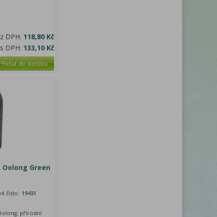
ez DPH:
118,80 Kč
 s DPH:
133,10 Kč
Přidat do košíku
k Oolong Green
é číslo:
19431
olong, přírodní