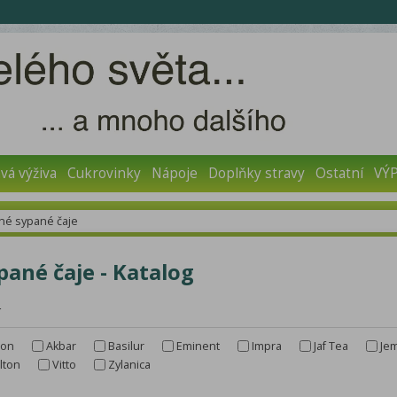
vá výživa
Cukrovinky
Nápoje
Doplňky stravy
Ostatní
VÝ
né sypané čaje
pané čaje - Katalog
r
don
Akbar
Basilur
Eminent
Impra
Jaf Tea
Je
lton
Vitto
Zylanica