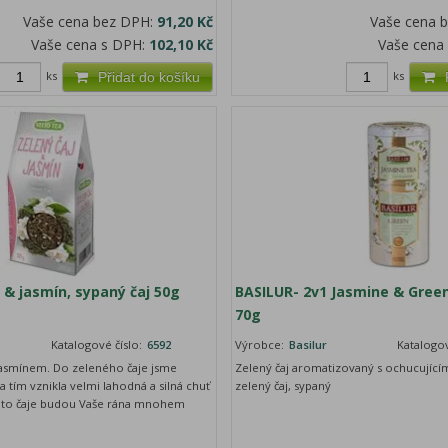
Vaše cena bez DPH:
91,20 Kč
Vaše cena 
Vaše cena s DPH:
102,10 Kč
Vaše cena
ks
ks
Přidat do košíku
j & jasmín, sypaný čaj 50g
BASILUR- 2v1 Jasmine & Green
70g
Katalogové číslo:
6592
Výrobce:
Basilur
Katalogov
 jasmínem. Do zeleného čaje jsme
Zelený čaj aromatizovaný s ochucujícím
u a tím vznikla velmi lahodná a silná chuť
zelený čaj, sypaný
hoto čaje budou Vaše rána mnohem