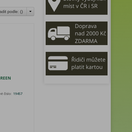
adit podle: (
)
GREEN
é číslo:
19457